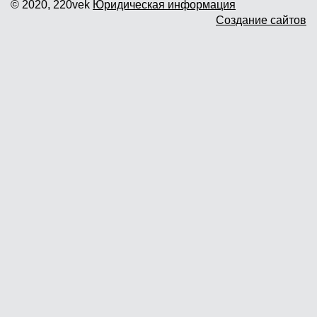
© 2020, 220vek
Юридическая информация
Создание сайтов
Доставка и самовывоз
Гарантия и возврат
Новости
Контакты
Прайслист
г. Москва, Дмитровское шоссе дом
62? стр.5 ( третий павильон от
Дмитровского ш.)
График работы: пн.-пт. с 9 до 19.00,
сб.-вс. с 10 до 17.00