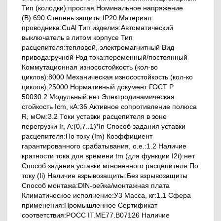
Тип (колодки):простая Номинальное напряжение
(В):690 Степень защиты:IP20 Материал
проводника:CuAl Тип изделия:Автоматический
выключатель в литом корпусе Тип
расцепителя:тепловой, электромагнитный Вид
привода:ручной Род тока:переменный/постоянный
Коммутационная износостойкость (кол-во
циклов):8000 Механическая износостойкость (кол-ко
циклов):25000 Нормативный документ:ГОСТ Р
50030.2 Модульный:нет Электродинамическая
стойкость Icm, кА:36 Активное сопротивление полюса
R, мОм:3.2 Токи уставки расцепителя в зоне
перегрузки Ir, А:(0,7..1)*In Способ задания уставки
расцепителя:По току (Im) Коэффициент
гарантированного срабатывания, о.е.:1.2 Наличие
кратности тока для времени tm (для функции I2t):нет
Способ задания уставки мгновенного расцепителя:По
току (Ii) Наличие взрывозащиты:Без взрывозащиты
Способ монтажа:DIN-рейка/монтажная плата
Климатическое исполнение:У3 Масса, кг:1.1 Сфера
применения:Промышленное Сертификат
соответствия:РОСС IT.ME77.B07126 Наличие