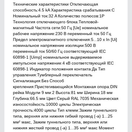
Технические характеристики Отключающая
способность:4.5 kA Характеристика срабатывания:C
Номинальный ток:32 A Количество полюсов:1P
Технология отключающего блока:Тепловой-
магнитный Частота сети:50 Гц [Ue] номинальное
рабочее напряжение:230 В переменный ток 50 Гц
Предел электромагнитного отключения:5...10 x In [Ui]
номинальное напряжение изоляции:500 В
переменный ток 50/60 Гц соответствующий IEC
60898-1 [Uimp] номинальное выдерживаемое
импульсное напряжение:4 кВ соответствующий IEC
60898-1 Индикатор положения контакта:Да Тип
управления:Тумблерный переключатель
Сигнализация:Без Способ
крепления:Пристегивающийся Монтажная опора:DIN
рейка Модули 9 мм:2 Высота:81 мм Ширина:18 мм
Глубина:66.5 мм Цвет:Серый RAL 7035 Механическая
износостойкость:10000 циклы Электрическая
прочность:4000 циклы Тип клемм:Зажим туннельного
типа, верхняя или нижняя гибкий провод (-а) 1...25
мм² макс, Зажим туннельного типа, верхняя или
нижняя жесткий провод (-а) 1...35 мм² макс Момент