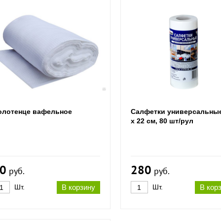
олотенце вафельное
Салфетки универсальные
х 22 см, 80 шт/рул
0
280
руб.
руб.
Шт.
В корзину
Шт.
В кор