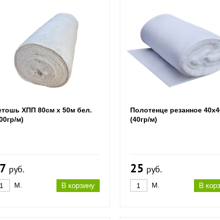
етошь ХПП 80см х 50м бел.
Полотенце резанное 40х
00гр/м)
(40гр/м)
7
25
руб.
руб.
М.
В корзину
М.
В кор