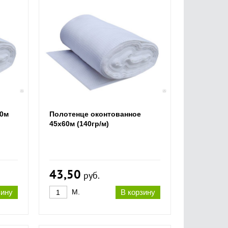
40м
Полотенце оконтованное
45х60м (140гр/м)
43,50
руб.
зину
М.
В корзину