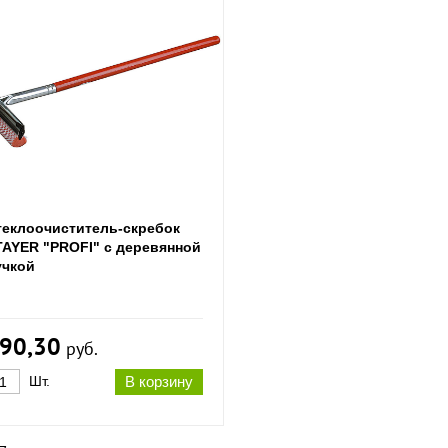
теклоочиститель-скребок
TAYER "PROFI" с деревянной
учкой
90,30
руб.
Шт.
В корзину