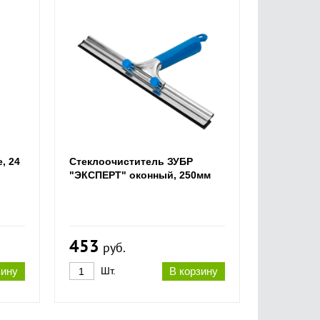
, 24
Стеклоочиститель ЗУБР
"ЭКСПЕРТ" оконный, 250мм
453
руб.
зину
Шт.
В корзину