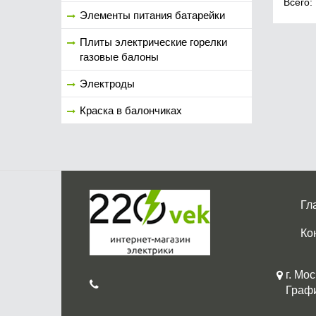
Всего:
Элементы питания батарейки
Плиты электрические горелки
газовые балоны
Электроды
Краска в балончиках
Гл
Ко
г. Мос
График