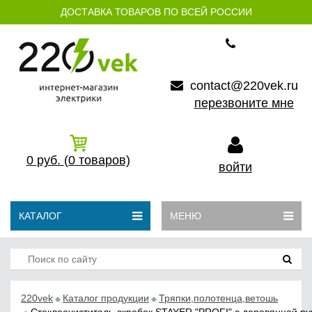
ДОСТАВКА ТОВАРОВ ПО ВСЕЙ РОССИИ
contact@220vek.ru
перезвоните мне
0
руб.
(0
товаров)
войти
КАТАЛОГ
МЕНЮ
220vek
Каталог продукции
Тряпки,полотенца,ветошь