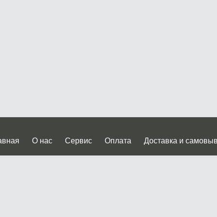
авная
О нас
Сервис
Оплата
Доставка и самовы
нтакты
Прайслист
ква, Дмитровское шоссе дом 62? стр.5 ( третий павильон от
 работы: пн.-пт. с 9 до 19.00, сб.-вс. с 10 до 17.00