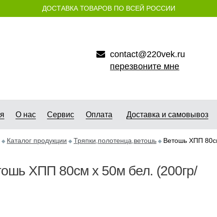
ДОСТАВКА ТОВАРОВ ПО ВСЕЙ РОССИИ
contact@220vek.ru
перезвоните мне
ая
О нас
Сервис
Оплата
Доставка и самовывоз
Каталог продукции
Тряпки,полотенца,ветошь
Ветошь ХПП 80см
ошь ХПП 80см х 50м бел. (200гр/