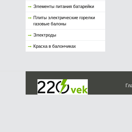
Элементы питания батарейки
Плиты электрические горелки
газовые балоны
Электроды
Краска в балончиках
Гл
Ко
г. Мос
График