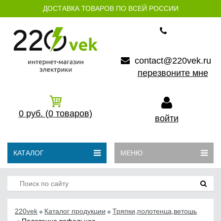
ДОСТАВКА ТОВАРОВ ПО ВСЕЙ РОССИИ
contact@220vek.ru
перезвоните мне
0
руб.
(0
товаров)
войти
КАТАЛОГ
МЕНЮ
220vek
Каталог продукции
Тряпки,полотенца,ветошь