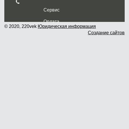
Сервис
Оплата
© 2020, 220vek
Юридическая информация
Создание сайтов
Доставка и самовывоз
Гарантия и возврат
Новости
Контакты
Прайслист
г. Москва, Дмитровское шоссе дом
62? стр.5 ( третий павильон от
Дмитровского ш.)
График работы: пн.-пт. с 9 до 19.00,
сб.-вс. с 10 до 17.00