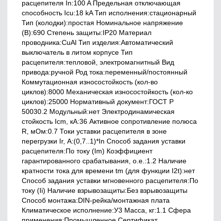
расцепителя In:100 A Предельная отключающая
способность Icu:18 kA Тип исполнения:стационарный
Тип (колодки):простая Номинальное напряжение
(В):690 Степень защиты:IP20 Материал
проводника:CuAl Тип изделия:Автоматический
выключатель в литом корпусе Тип
расцепителя:тепловой, электромагнитный Вид
привода:ручной Род тока:переменный/постоянный
Коммутационная износостойкость (кол-во
циклов):8000 Механическая износостойкость (кол-ко
циклов):25000 Нормативный документ:ГОСТ Р
50030.2 Модульный:нет Электродинамическая
стойкость Icm, кА:36 Активное сопротивление полюса
R, мОм:0.7 Токи уставки расцепителя в зоне
перегрузки Ir, А:(0,7..1)*In Способ задания уставки
расцепителя:По току (Im) Коэффициент
гарантированного срабатывания, о.е.:1.2 Наличие
кратности тока для времени tm (для функции I2t):нет
Способ задания уставки мгновенного расцепителя:По
току (Ii) Наличие взрывозащиты:Без взрывозащиты
Способ монтажа:DIN-рейка/монтажная плата
Климатическое исполнение:У3 Масса, кг:1.1 Сфера
применения:Промышленное Сертификат