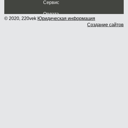
Сервис
Оплата
© 2020, 220vek
Юридическая информация
Создание сайтов
Доставка и самовывоз
Гарантия и возврат
Новости
Контакты
Прайслист
г. Москва, Дмитровское шоссе дом
62? стр.5 ( третий павильон от
Дмитровского ш.)
График работы: пн.-пт. с 9 до 19.00,
сб.-вс. с 10 до 17.00