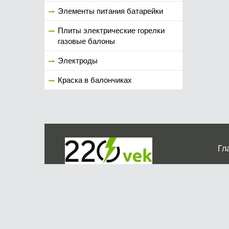
Элементы питания батарейки
Плиты электрические горелки
газовые балоны
Электроды
Краска в балончиках
Гл
Ко
г. Мос
График