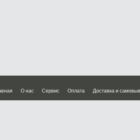
авная
О нас
Сервис
Оплата
Доставка и самовы
нтакты
Прайслист
ква, Дмитровское шоссе дом 62? стр.5 ( третий павильон от
 работы: пн.-пт. с 9 до 19.00, сб.-вс. с 10 до 17.00