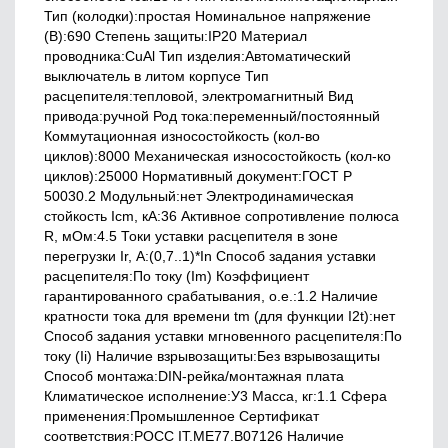
Тип (колодки):простая Номинальное напряжение
(В):690 Степень защиты:IP20 Материал
проводника:CuAl Тип изделия:Автоматический
выключатель в литом корпусе Тип
расцепителя:тепловой, электромагнитный Вид
привода:ручной Род тока:переменный/постоянный
Коммутационная износостойкость (кол-во
циклов):8000 Механическая износостойкость (кол-ко
циклов):25000 Нормативный документ:ГОСТ Р
50030.2 Модульный:нет Электродинамическая
стойкость Icm, кА:36 Активное сопротивление полюса
R, мОм:4.5 Токи уставки расцепителя в зоне
перегрузки Ir, А:(0,7..1)*In Способ задания уставки
расцепителя:По току (Im) Коэффициент
гарантированного срабатывания, о.е.:1.2 Наличие
кратности тока для времени tm (для функции I2t):нет
Способ задания уставки мгновенного расцепителя:По
току (Ii) Наличие взрывозащиты:Без взрывозащиты
Способ монтажа:DIN-рейка/монтажная плата
Климатическое исполнение:У3 Масса, кг:1.1 Сфера
применения:Промышленное Сертификат
соответствия:РОСС IT.ME77.B07126 Наличие