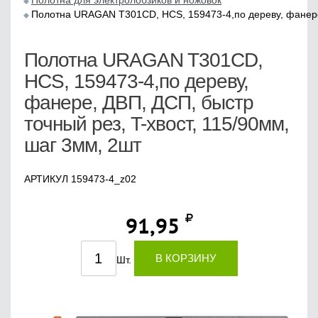
Полотна для электролобзиков и ножовок
Полотна URAGAN T301CD, HCS, 159473-4,по дереву, фанере,
Полотна URAGAN T301CD,
HCS, 159473-4,по дереву,
фанере, ДВП, ДСП, быстр
точный рез, T-хвост, 115/90мм,
шаг 3мм, 2шт
АРТИКУЛ 159473-4_z02
91,95
В КОРЗИНУ
Шт.