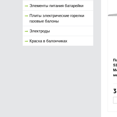
Элементы питания батарейки
Плиты электрические горелки
газовые балоны
Электроды
Краска в балончиках
П
S1
Me
ме
3