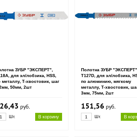
олотна ЗУБР "ЭКСПЕРТ",
Полотна ЗУБР "ЭКСПЕРТ"
18A, для эл/лобзика, HSS,
T127D, для эл/лобзика, H
 металлу, T-хвостовик, шаг
по алюминию, мягкому
2мм, 50мм, 2шт
металлу, T-хвостовик, ша
3мм, 75мм, 2шт
26,43
151,56
руб.
руб.
Шт.
В корзину
Шт.
В кор