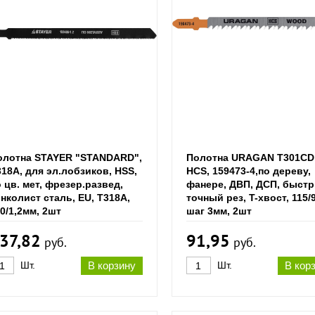
олотна STAYER "STANDARD",
Полотна URAGAN T301CD
18A, для эл.лобзиков, HSS,
HCS, 159473-4,по дереву,
 цв. мeт, фрезер.развед,
фанере, ДВП, ДСП, быстр
нколист сталь, EU, T318A,
точный рез, T-хвост, 115/
0/1,2мм, 2шт
шаг 3мм, 2шт
37,82
91,95
руб.
руб.
Шт.
В корзину
Шт.
В кор