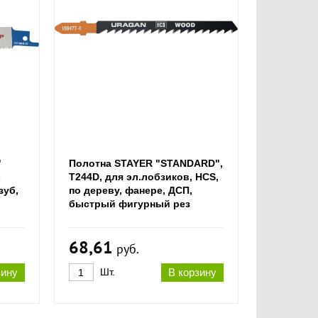
"
Полотна STAYER "STANDARD",
-
T244D, для эл.лобзиков, HCS,
зуб,
по дереву, фанере, ДСП,
быстрый фигурный рез
68,61
руб.
зину
Шт.
В корзину