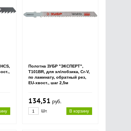
 HCS,
Полотна ЗУБР "ЭКСПЕРТ",
ост.,
T101BR, для эл/лобзика, Cr-V,
по ламинату, обратный рез,
EU-хвост., шаг 2,5м
134,51
руб.
зину
Шт.
В корзину