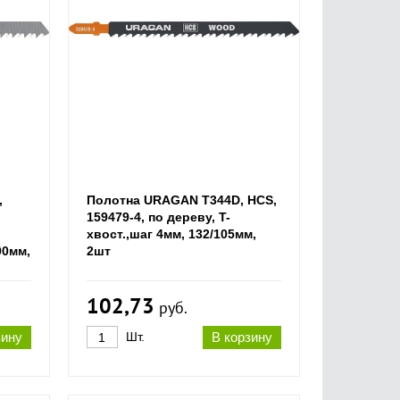
,
Полотна URAGAN T344D, HCS,
159479-4, по дереву, T-
хвост.,шаг 4мм, 132/105мм,
90мм,
2шт
102,73
руб.
зину
Шт.
В корзину