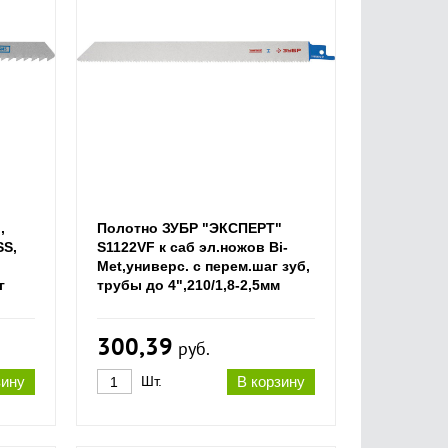
,
Полотно ЗУБР "ЭКСПЕРТ"
SS,
S1122VF к саб эл.ножов Bi-
Met,универс. с перем.шаг зуб,
г
трубы до 4",210/1,8-2,5мм
300,39
руб.
зину
Шт.
В корзину