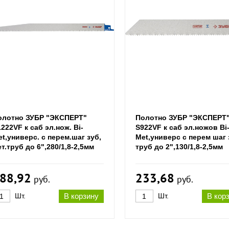
олотно ЗУБР "ЭКСПЕРТ"
Полотно ЗУБР "ЭКСПЕРТ
222VF к саб эл.нож. Bi-
S922VF к саб эл.ножов Bi
t,универс. с перем.шаг зуб,
Met,универс c перем шаг 
т.труб до 6",280/1,8-2,5мм
труб до 2",130/1,8-2,5мм
88,92
233,68
руб.
руб.
Шт.
В корзину
Шт.
В кор