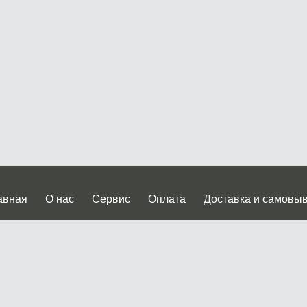
авная
О нас
Сервис
Оплата
Доставка и самовы
нтакты
Прайслист
ква, Дмитровское шоссе дом 62? стр.5 ( третий павильон от
 работы: пн.-пт. с 9 до 19.00, сб.-вс. с 10 до 17.00