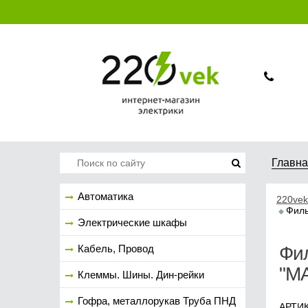
Главн
Автоматика
220vek
Филь
Электрические шкафы
Кабель, Провод
Фи
"M
Клеммы. Шины. Дин-рейки
Гофра, металлорукав Труба ПНД
АРТИК