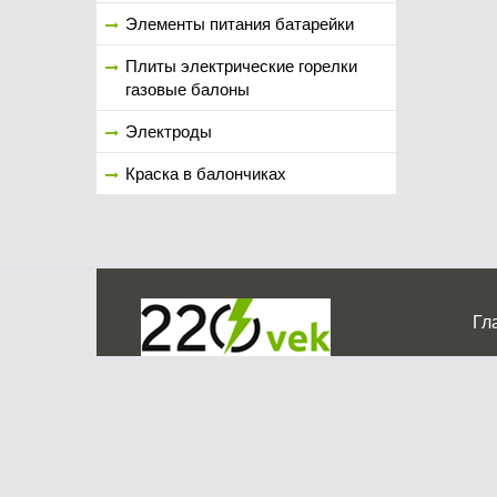
Элементы питания батарейки
Плиты электрические горелки
газовые балоны
Электроды
Краска в балончиках
Гл
Ко
г. Мос
График