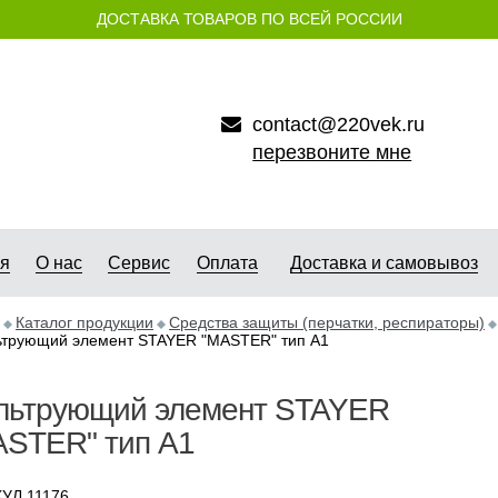
ДОСТАВКА ТОВАРОВ ПО ВСЕЙ РОССИИ
contact@220vek.ru
перезвоните мне
ая
О нас
Сервис
Оплата
Доставка и самовывоз
Каталог продукции
Средства защиты (перчатки, респираторы)
трующий элемент STAYER "MASTER" тип А1
льтрующий элемент STAYER
ASTER" тип А1
УЛ 11176