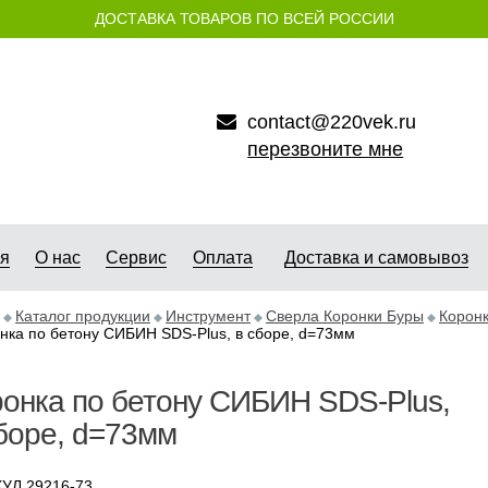
ДОСТАВКА ТОВАРОВ ПО ВСЕЙ РОССИИ
contact@220vek.ru
перезвоните мне
ая
О нас
Сервис
Оплата
Доставка и самовывоз
Каталог продукции
Инструмент
Сверла Коронки Буры
Корон
нка по бетону СИБИН SDS-Plus, в сборе, d=73мм
онка по бетону СИБИН SDS-Plus,
боре, d=73мм
УЛ 29216-73