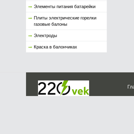
Элементы питания батарейки
Плиты электрические горелки
газовые балоны
Электроды
Краска в балончиках
Гл
Ко
г. Мос
График