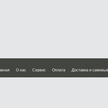
авная
О нас
Сервис
Оплата
Доставка и самовы
нтакты
Прайслист
ква, Дмитровское шоссе дом 62? стр.5 ( третий павильон от
 работы: пн.-пт. с 9 до 19.00, сб.-вс. с 10 до 17.00