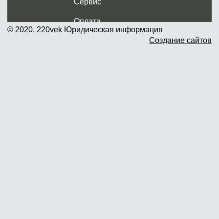
Сервис
Оплата
© 2020, 220vek
Юридическая информация
Создание сайтов
Доставка и самовывоз
Гарантия и возврат
Новости
Контакты
Прайслист
г. Москва, Дмитровское шоссе дом
62? стр.5 ( третий павильон от
Дмитровского ш.)
График работы: пн.-пт. с 9 до 19.00,
сб.-вс. с 10 до 17.00