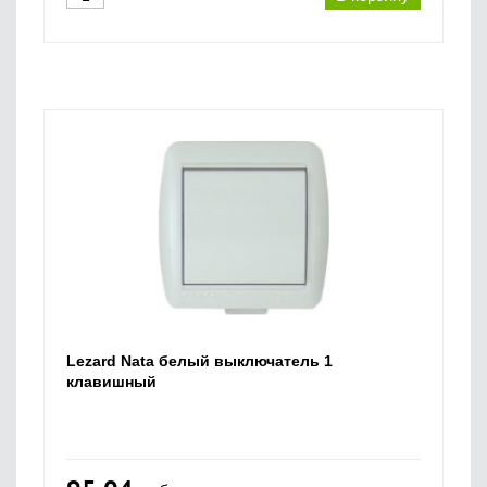
Lezard Nata белый выключатель 1
клавишный