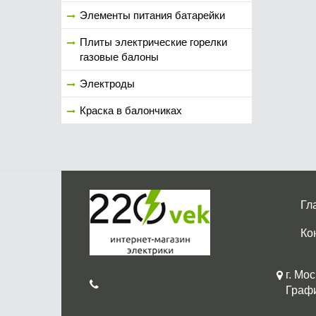
Элементы питания батарейки
Плиты электрические горелки
газовые балоны
Электроды
Краска в балончиках
Гл
Ко
г. Мос
График