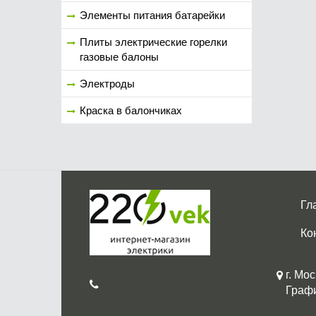
Элементы питания батарейки
Плиты электрические горелки
газовые балоны
Электроды
Краска в балончиках
Гл
Ко
г. Мос
График