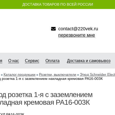
ДОСТАВКА ТОВАРОВ ПО ВСЕЙ РОССИИ
contact@220vek.ru
перезвоните мне
ая
О нас
Сервис
Оплата
Доставка и самовывоз
Каталог продукции
Розетки, выключатели
Этюд Schneider Elect
 розетка 1-я с заземлением накладная кремовая РА16-003К
д розетка 1-я с заземлением
ладная кремовая РА16-003К
УЛ РА16-003К