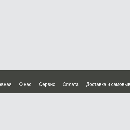
авная
О нас
Сервис
Оплата
Доставка и самовы
нтакты
Прайслист
ква, Дмитровское шоссе дом 62? стр.5 ( третий павильон от
 работы: пн.-пт. с 9 до 19.00, сб.-вс. с 10 до 17.00