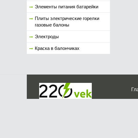
Элементы питания батарейки
Плиты электрические горелки
газовые балоны
Электроды
Краска в балончиках
Гл
Ко
г. Мос
График