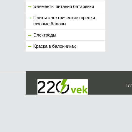
Элементы питания батарейки
Плиты электрические горелки
газовые балоны
Электроды
Краска в балончиках
Гл
Ко
г. Мос
График