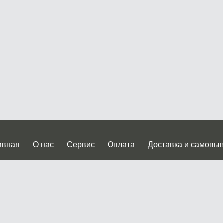
авная
О нас
Сервис
Оплата
Доставка и самовы
нтакты
Прайслист
ква, Дмитровское шоссе дом 62? стр.5 ( третий павильон от
 работы: пн.-пт. с 9 до 19.00, сб.-вс. с 10 до 17.00