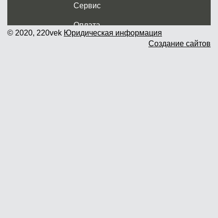
Сервис
Оплата
© 2020, 220vek
Юридическая информация
Создание сайтов
Доставка и самовывоз
Гарантия и возврат
Новости
Контакты
Прайслист
г. Москва, Дмитровское шоссе дом
62? стр.5 ( третий павильон от
Дмитровского ш.)
График работы: пн.-пт. с 9 до 19.00,
сб.-вс. с 10 до 17.00