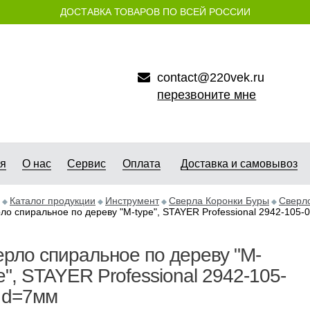
ДОСТАВКА ТОВАРОВ ПО ВСЕЙ РОССИИ
contact@220vek.ru
перезвоните мне
ая
О нас
Сервис
Оплата
Доставка и самовывоз
Каталог продукции
Инструмент
Сверла Коронки Буры
Сверло
ло спиральное по дереву "M-type", STAYER Professional 2942-105-
рло спиральное по дереву "M-
e", STAYER Professional 2942-105-
 d=7мм