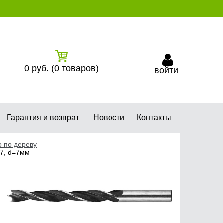
0
руб.
(0
товаров)
войти
Гарантия и возврат
Новости
Контакты
 по дереву
07, d=7мм