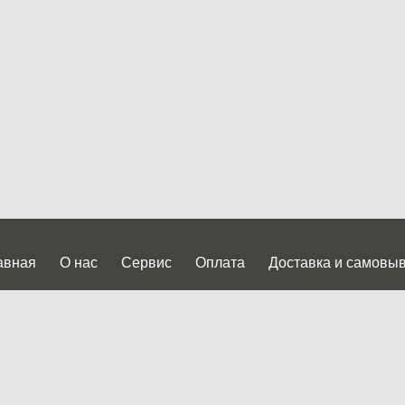
авная
О нас
Сервис
Оплата
Доставка и самовы
нтакты
Прайслист
ква, Дмитровское шоссе дом 62? стр.5 ( третий павильон от
 работы: пн.-пт. с 9 до 19.00, сб.-вс. с 10 до 17.00