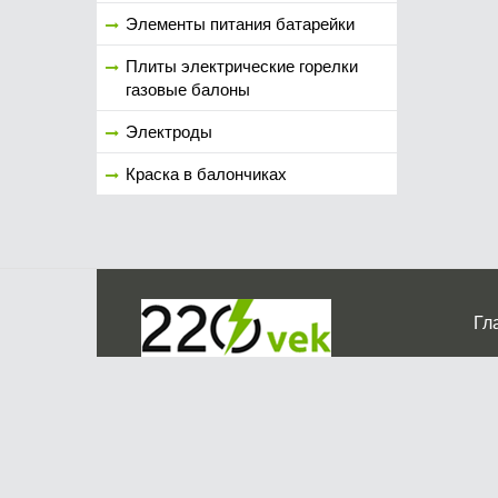
Элементы питания батарейки
Плиты электрические горелки
газовые балоны
Электроды
Краска в балончиках
Гл
Ко
г. Мос
График