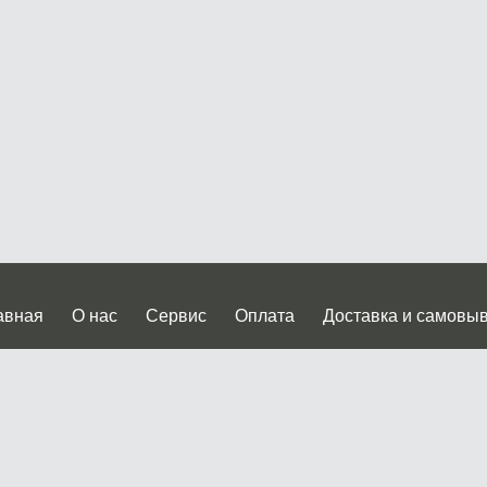
авная
О нас
Сервис
Оплата
Доставка и самовы
нтакты
Прайслист
ква, Дмитровское шоссе дом 62? стр.5 ( третий павильон от
 работы: пн.-пт. с 9 до 19.00, сб.-вс. с 10 до 17.00