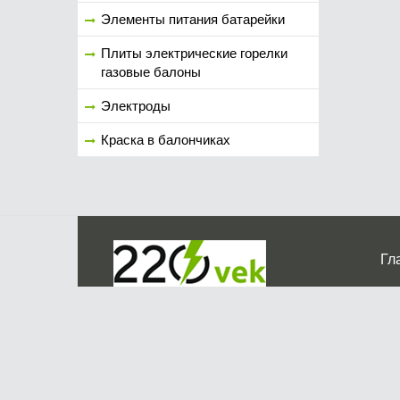
Элементы питания батарейки
Плиты электрические горелки
газовые балоны
Электроды
Краска в балончиках
Гл
Ко
г. Мос
График