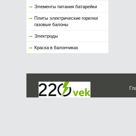
Элементы питания батарейки
Плиты электрические горелки
газовые балоны
Электроды
Краска в балончиках
Гл
Ко
г. Мос
График