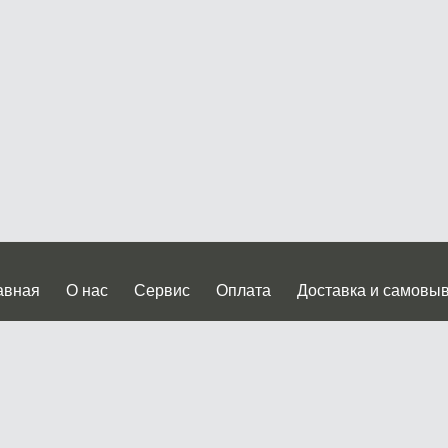
авная
О нас
Сервис
Оплата
Доставка и самовы
нтакты
Прайслист
ква, Дмитровское шоссе дом 62? стр.5 ( третий павильон от
 работы: пн.-пт. с 9 до 19.00, сб.-вс. с 10 до 17.00