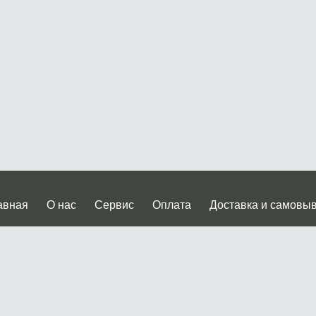
авная
О нас
Сервис
Оплата
Доставка и самовы
нтакты
Прайслист
ква, Дмитровское шоссе дом 62? стр.5 ( третий павильон от
 работы: пн.-пт. с 9 до 19.00, сб.-вс. с 10 до 17.00