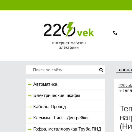
Главн
Автоматика
220vek
Тепл
Электрические шкафы
Кабель, Провод
Теп
наг
Клеммы. Шины. Дин-рейки
(Н
Гофра, металлорукав Труба ПНД