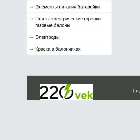
Элементы питания батарейки
Плиты электрические горелки
газовые балоны
Электроды
Краска в балончиках
Гл
Ко
г. Мос
График