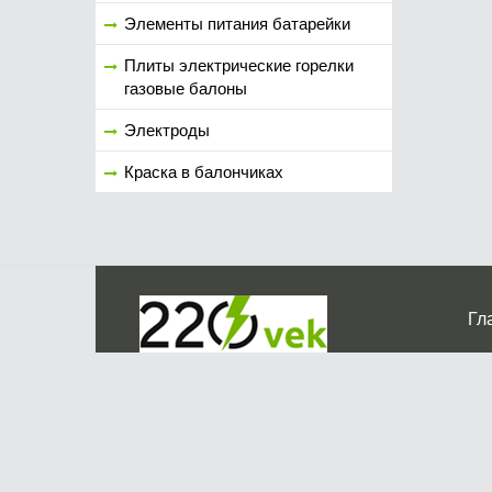
Элементы питания батарейки
Плиты электрические горелки
газовые балоны
Электроды
Краска в балончиках
Гл
Ко
г. Мос
График