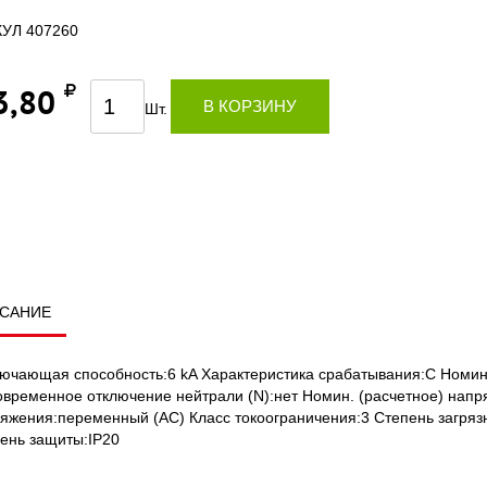
УЛ 407260
3,80
В КОРЗИНУ
Шт.
САНИЕ
ючающая способность:6 kA Характеристика срабатывания:C Номин
временное отключение нейтрали (N):нет Номин. (расчетное) напря
яжения:переменный (AC) Класс токоограничения:3 Степень загрязн
ень защиты:IP20