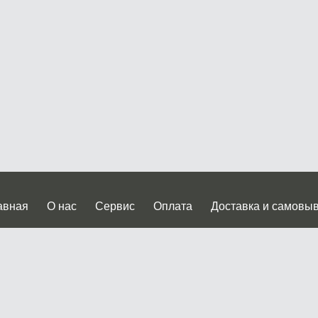
авная
О нас
Сервис
Оплата
Доставка и самовы
нтакты
Прайслист
ква, Дмитровское шоссе дом 62? стр.5 ( третий павильон от
 работы: пн.-пт. с 9 до 19.00, сб.-вс. с 10 до 17.00