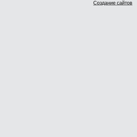
Создание сайтов
Доставка и самовывоз
Гарантия и возврат
Новости
Контакты
Прайслист
г. Москва, Дмитровское шоссе дом
62? стр.5 ( третий павильон от
Дмитровского ш.)
График работы: пн.-пт. с 9 до 19.00,
сб.-вс. с 10 до 17.00