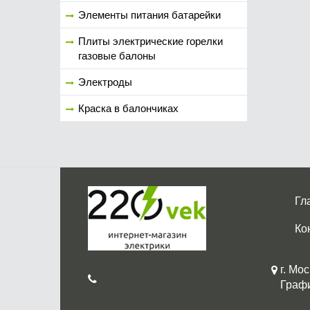
Элементы питания батарейки
Плиты электрические горелки
газовые балоны
Электроды
Краска в балончиках
Гл
Ко
г. Мос
График