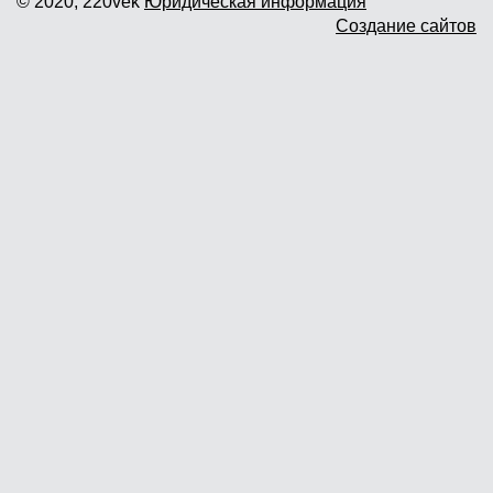
© 2020, 220vek
Юридическая информация
Создание сайтов
Доставка и самовывоз
Гарантия и возврат
Новости
Контакты
Прайслист
г. Москва, Дмитровское шоссе дом
62? стр.5 ( третий павильон от
Дмитровского ш.)
График работы: пн.-пт. с 9 до 19.00,
сб.-вс. с 10 до 17.00