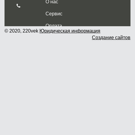
О нас
Сервис
Оплата
© 2020, 220vek
Юридическая информация
Создание сайтов
Доставка и самовывоз
Гарантия и возврат
Новости
Контакты
Прайслист
г. Москва, Дмитровское шоссе дом
62? стр.5 ( третий павильон от
Дмитровского ш.)
График работы: пн.-пт. с 9 до 19.00,
сб.-вс. с 10 до 17.00