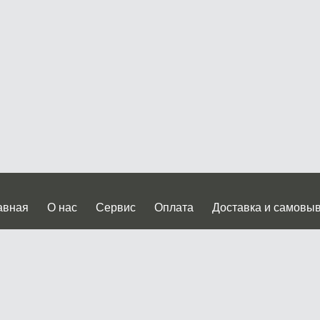
авная
О нас
Сервис
Оплата
Доставка и самовы
нтакты
Прайслист
ква, Дмитровское шоссе дом 62? стр.5 ( третий павильон от
 работы: пн.-пт. с 9 до 19.00, сб.-вс. с 10 до 17.00