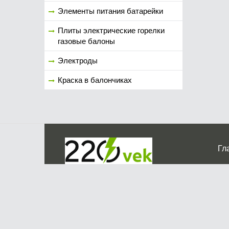
Элементы питания батарейки
Плиты электрические горелки
газовые балоны
Электроды
Краска в балончиках
Гл
Ко
г. Мос
График