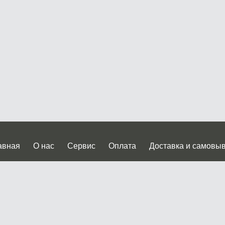
авная
О нас
Сервис
Оплата
Доставка и самовы
нтакты
Прайслист
ква, Дмитровское шоссе дом 62? стр.5 ( третий павильон от
 работы: пн.-пт. с 9 до 19.00, сб.-вс. с 10 до 17.00