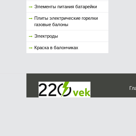
Элементы питания батарейки
Плиты электрические горелки
газовые балоны
Электроды
Краска в балончиках
Гл
Ко
г. Мос
График