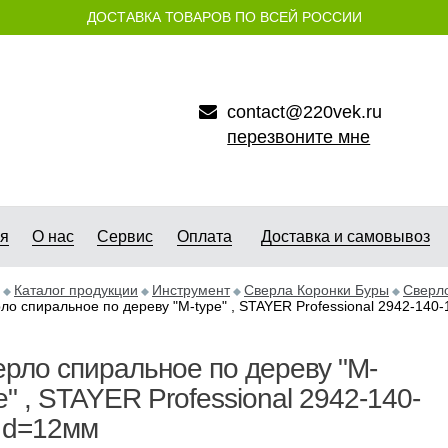
ДОСТАВКА ТОВАРОВ ПО ВСЕЙ РОССИИ
contact@220vek.ru
перезвоните мне
ая
О нас
Сервис
Оплата
Доставка и самовывоз
Каталог продукции
Инструмент
Сверла Коронки Буры
Сверло
ло спиральное по дереву "M-type" , STAYER Professional 2942-140
рло спиральное по дереву "M-
e" , STAYER Professional 2942-140-
 d=12мм