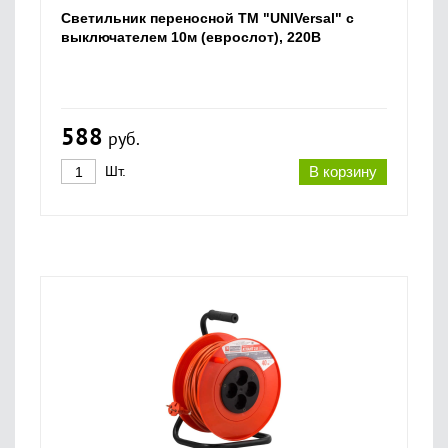
Светильник переносной ТМ "UNIVersal" c
выключателем 10м (еврослот), 220В
588
руб.
Шт.
В корзину