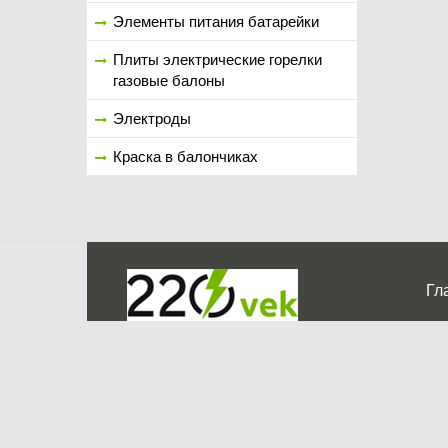
Элементы питания батарейки
Плиты электрические горелки
газовые балоны
Электроды
Краска в балончиках
Гл
Ко
г. Мос
График