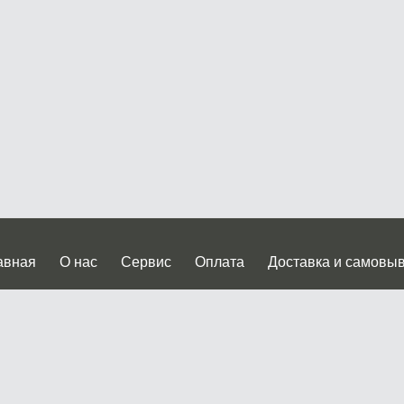
авная
О нас
Сервис
Оплата
Доставка и самовы
нтакты
Прайслист
ква, Дмитровское шоссе дом 62? стр.5 ( третий павильон от
 работы: пн.-пт. с 9 до 19.00, сб.-вс. с 10 до 17.00