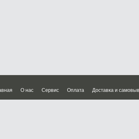
авная
О нас
Сервис
Оплата
Доставка и самовы
нтакты
Прайслист
ква, Дмитровское шоссе дом 62? стр.5 ( третий павильон от
 работы: пн.-пт. с 9 до 19.00, сб.-вс. с 10 до 17.00