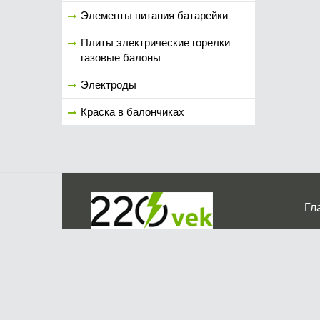
Элементы питания батарейки
Плиты электрические горелки
газовые балоны
Электроды
Краска в балончиках
Гл
Ко
г. Мос
График