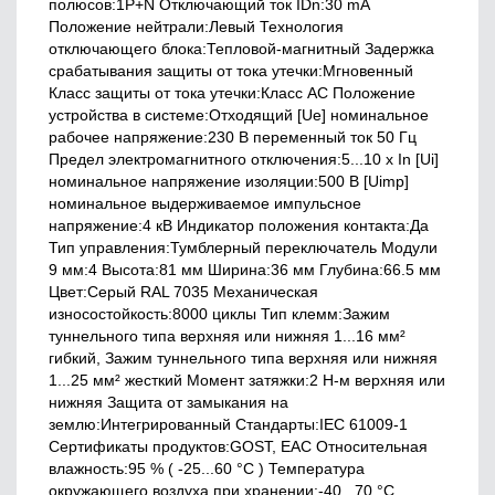
полюсов:1P+N Отключающий ток IDn:30 mA
Положение нейтрали:Левый Технология
отключающего блока:Тепловой-магнитный Задержка
срабатывания защиты от тока утечки:Мгновенный
Класс защиты от тока утечки:Класс АС Положение
устройства в системе:Отходящий [Ue] номинальное
рабочее напряжение:230 В переменный ток 50 Гц
Предел электромагнитного отключения:5...10 x In [Ui]
номинальное напряжение изоляции:500 В [Uimp]
номинальное выдерживаемое импульсное
напряжение:4 кВ Индикатор положения контакта:Да
Тип управления:Тумблерный переключатель Модули
9 мм:4 Высота:81 мм Ширина:36 мм Глубина:66.5 мм
Цвет:Серый RAL 7035 Механическая
износостойкость:8000 циклы Тип клемм:Зажим
туннельного типа верхняя или нижняя 1...16 мм²
гибкий, Зажим туннельного типа верхняя или нижняя
1...25 мм² жесткий Момент затяжки:2 Н-м верхняя или
нижняя Защита от замыкания на
землю:Интегрированный Стандарты:IEC 61009-1
Сертификаты продуктов:GOST, EAC Относительная
влажность:95 % ( -25...60 °C ) Температура
окружающего воздуха при хранении:-40...70 °C