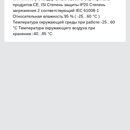
продуктов:CE, ISI Cтепень защиты:IP20 Степень
загрязнения:2 соответствующий IEC 61008-1
Относительная влажность:95 % ( -25...60 °C )
Температура окружающей среды при работе:-25...60
°C Температура окружающего воздуха при
хранении:-40...85 °C
Главная
О нас
Сервис
Оплата
© 2020, 220vek
Юридическая информация
Создание сайтов
Доставка и самовывоз