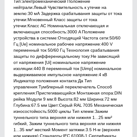
Тип:электромеханический Положение
нейтрали:Левый Чувствительность к утечке на
землю:30 мА Задержка срабатывания защиты от тока
утечки:Мгновенный Класс защиты от тока
утечки:Класс АС Номинальная отключающая и
включающая способность:3000 A Положение
устройства в системе:Отходящий Частота сети:50/60
Гц [Ue] номинальное рабочее напряжение:400 V
переменный ток 50/60 Гц Технология срабатывания
защиты по дифференицальному току:Не зависящий
от напряжения [Ui] номинальное напряжение
изоляции:440 В переменный ток [Uimp] номинальное
выдерживаемое импульсное напряжение:4 кВ
Индикатор положения контакта:Да Тип
управления:Тумблерный переключатель Способ
крепления:Пристегивающийся Монтажная опора:DIN
рейка Модули 9 мм:8 Высота:82 мм Ширина:72 мм
Глубина:67.5 мм Цвет:Серый RAL 7035 Механическая
износостойкость:5000 циклы Тип клемм:Зажим
туннельного типа верхняя или нижняя 1...25 мм²
гибкий, Зажим туннельного типа верхняя или нижняя
1...35 мм² жесткий Момент затяжки:3.5 Н-м (верхняя
или нижняя) Стандарты:IEC 61008-1 Сертификаты