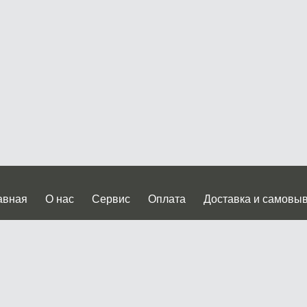
авная
О нас
Сервис
Оплата
Доставка и самовы
нтакты
Прайслист
ква, Дмитровское шоссе дом 62? стр.5 ( третий павильон от
 работы: пн.-пт. с 9 до 19.00, сб.-вс. с 10 до 17.00