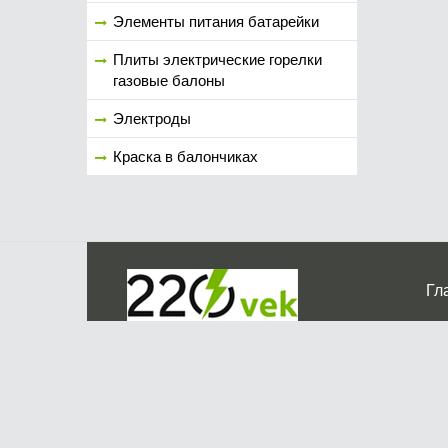
Элементы питания батарейки
Плиты электрические горелки
газовые балоны
Электроды
Краска в балончиках
Гл
Ко
г. Мос
График