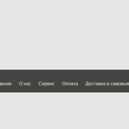
авная
О нас
Сервис
Оплата
Доставка и самовы
нтакты
Прайслист
ква, Дмитровское шоссе дом 62? стр.5 ( третий павильон от
 работы: пн.-пт. с 9 до 19.00, сб.-вс. с 10 до 17.00