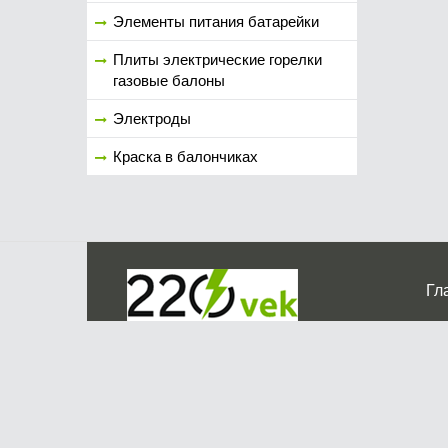
Элементы питания батарейки
Плиты электрические горелки
газовые балоны
Электроды
Краска в балончиках
Гл
Ко
г. Мос
График