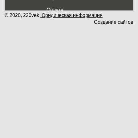
Оплата
© 2020, 220vek
Юридическая информация
Создание сайтов
Доставка и самовывоз
Гарантия и возврат
Новости
Контакты
Прайслист
г. Москва, Дмитровское шоссе дом
62? стр.5 ( третий павильон от
Дмитровского ш.)
График работы: пн.-пт. с 9 до 19.00,
сб.-вс. с 10 до 17.00