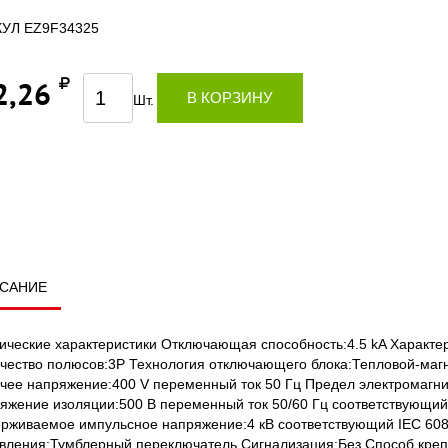
УЛ EZ9F34325
2,26
В КОРЗИНУ
Шт.
САНИЕ
ические характеристики Отключающая способность:4.5 kA Характе
чество полюсов:3P Технология отключающего блока:Тепловой-магн
чее напряжение:400 V переменный ток 50 Гц Предел электромагнитн
яжение изоляции:500 В переменный ток 50/60 Гц соответствующий
рживаемое импульсное напряжение:4 кВ соответствующий IEC 608
вления:Тумблерный переключатель Сигнализация:Без Способ кре