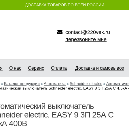
ДОСТАВКА ТОВАРОВ ПО ВСЕЙ РОССИИ
contact@220vek.ru
перезвоните мне
ая
О нас
Сервис
Оплата
Доставка и самовывоз
Каталог продукции
Автоматика
Schneider electric
Автоматичес
матический выключатель Schneider electric. EASY 9 3П 25А С 4,5кА
томатический выключатель
neider electric. EASY 9 3П 25А С
кА 400В