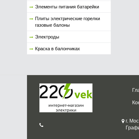
Элементы питания батарейки
Плиты электрические горелки
газовые балоны
Электроды
Краска в балончиках
Гл
Ко
г. Мос
График