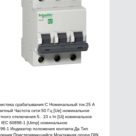
ристика срабатывания:C Номинальный ток:25 A
итный Частота сети:50 Гц [Ue] номинальное
ого отключения:5...10 x In [Ui] номинальное
 IEC 60898-1 [Uimp] номинальное
98-1 Индикатор положения контакта:Да Тип
пления:Пристегивающийся Монтажная опора:DIN