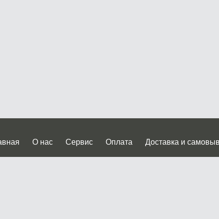
авная
О нас
Сервис
Оплата
Доставка и самовы
нтакты
Прайслист
ква, Дмитровское шоссе дом 62? стр.5 ( третий павильон от
 работы: пн.-пт. с 9 до 19.00, сб.-вс. с 10 до 17.00