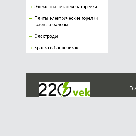
Элементы питания батарейки
Плиты электрические горелки
газовые балоны
Электроды
Краска в балончиках
Гл
Ко
г. Мос
График