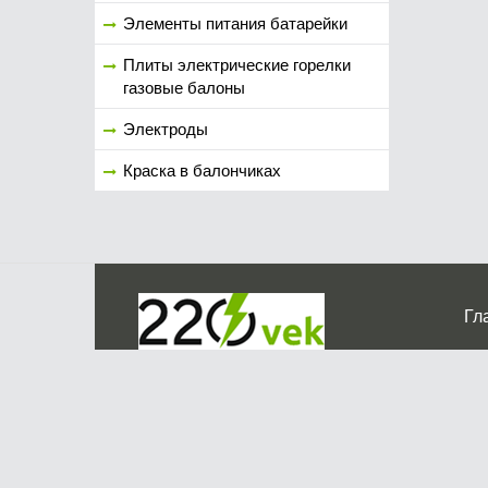
Элементы питания батарейки
Плиты электрические горелки
газовые балоны
Электроды
Краска в балончиках
Гл
Ко
г. Мос
График