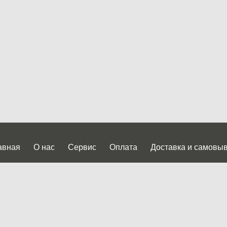
авная
О нас
Сервис
Оплата
Доставка и самовы
нтакты
Прайслист
ква, Дмитровское шоссе дом 62? стр.5 ( третий павильон от
 работы: пн.-пт. с 9 до 19.00, сб.-вс. с 10 до 17.00