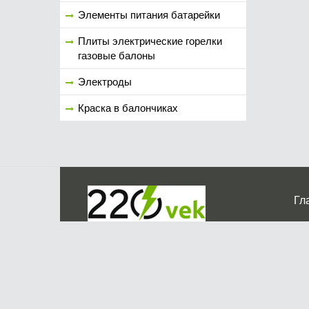
Элементы питания батарейки
Плиты электрические горелки
газовые балоны
Электроды
Краска в балончиках
Гл
Ко
г. Мос
График