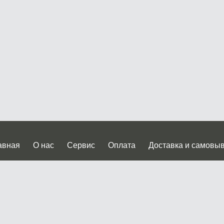
авная
О нас
Сервис
Оплата
Доставка и самовы
нтакты
Прайслист
ква, Дмитровское шоссе дом 62? стр.5 ( третий павильон от
 работы: пн.-пт. с 9 до 19.00, сб.-вс. с 10 до 17.00