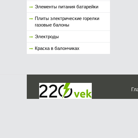
Элементы питания батарейки
Плиты электрические горелки
газовые балоны
Электроды
Краска в балончиках
Гл
Ко
г. Мос
График