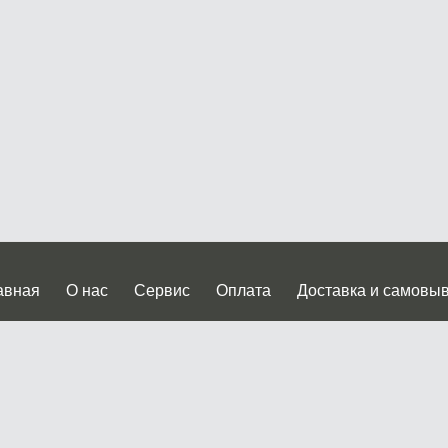
авная
О нас
Сервис
Оплата
Доставка и самовы
нтакты
Прайслист
ква, Дмитровское шоссе дом 62? стр.5 ( третий павильон от
 работы: пн.-пт. с 9 до 19.00, сб.-вс. с 10 до 17.00