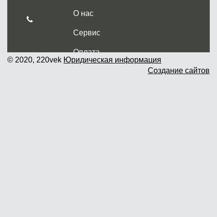
О нас
Сервис
Оплата
© 2020, 220vek
Юридическая информация
Создание сайтов
Доставка и самовывоз
Гарантия и возврат
Новости
Контакты
Прайслист
г. Москва, Дмитровское шоссе дом
62? стр.5 ( третий павильон от
Дмитровского ш.)
График работы: пн.-пт. с 9 до 19.00,