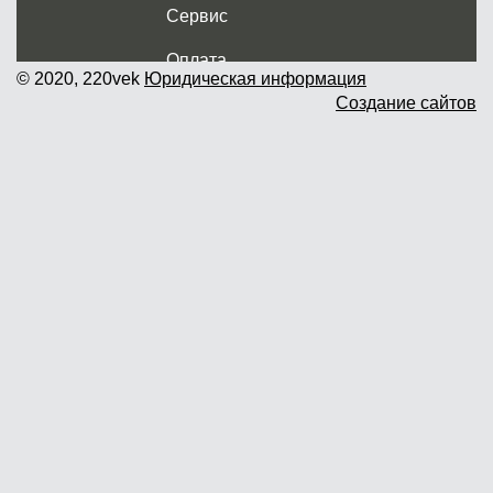
Сервис
Оплата
© 2020, 220vek
Юридическая информация
Создание сайтов
Доставка и самовывоз
Гарантия и возврат
Новости
Контакты
Прайслист
г. Москва, Дмитровское шоссе дом
62? стр.5 ( третий павильон от
Дмитровского ш.)
График работы: пн.-пт. с 9 до 19.00,
сб.-вс. с 10 до 17.00