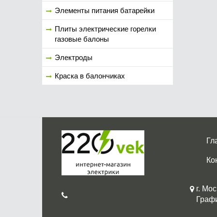
Элементы питания батарейки
Плиты электрические горелки
газовые балоны
Электроды
Краска в балончиках
Гл
Ко
г. Мос
График